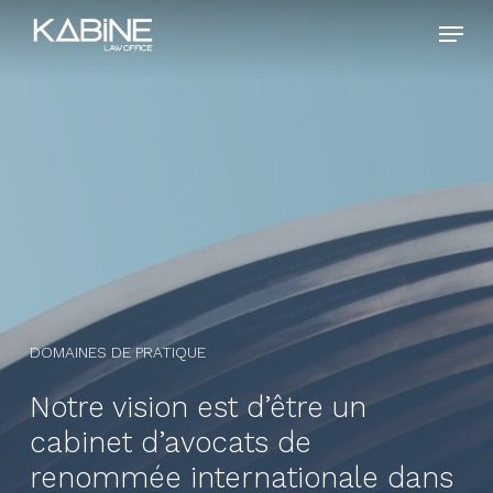
Skip
Menu
to
main
content
DOMAINES DE PRATIQUE
Notre vision est d’être un
cabinet d’avocats de
renommée internationale dans