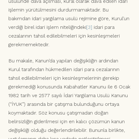
usulünde dava açılması, kural olarak dava edilen idari
işlemin yürütülmesini durdurmamaktadır. Bu
bakımdan idari yargılama usulü rejimine göre, Kurul’un
verdiği birel idari işlem niteliğindeki
[3]
idari para
cezalarının tahsil edilebilmeleri için kesinleşmeleri
gerekmemektedir.
Bu makale, Kanun’da yapılan değişikliğin ardından
Kurul tarafından hükmedilen idari para cezalarının
tahsil edilebilmeleri için kesinleşmelerinin gerekip
gerekmediği konusunda Kabahatler Kanunu ile 6 Ocak
1982 tarih ve 2577 sayılı İdari Yargılama Usulü Kanunu
(“İYUK”) arasında bir çatışma bulunduğunu ortaya
koymaktadır. Söz konusu çatışmadan doğan
belirsizliğin giderilmesi için en kalıcı çözümün kanun
değişikliği olduğu değerlendirilebilir. Bununla birlikte,
uygulamanın daha kısa vadede netleştirilmesi