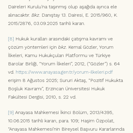
Daireleri Kurulu’na taşınmış olup aşağıda ayrıca ele
alınacaktır.
Bkz
. Danıştay 13. Dairesi, E. 2015/960, K.
2015/2876, 03.09.2025 tarihli kararı.
[8]
Hukuk kuralları arasındaki çatışma kavramı ve
çözüm yöntemleri için
bkz
. Kemal Gözler, Yorum
İlkeleri, Kamu Hukukçuları Platformu ve Türkiye
Barolar Birliği, “Yorum İlkeleri”, 2012, (“Gözler”) s. 64
vd.
https://www.anayasa.gen.tr/yorum-ilkeleri.pdf
erişim 8 Ağustos 2025; Sururi Aktaş, “Pozitif Hukukta
Boşluk Kavramı”, Erzincan Üniversitesi Hukuk
Fakültesi Dergisi, 2010, s. 22 vd.
[9]
Anayasa Mahkemesi İkinci Bölüm, 2013/4395,
10.06.2015 tarihli kararı, para. 109; Haşim Özpolat,
“Anayasa Mahkemesi’nin Bireysel Başvuru Kararlarında