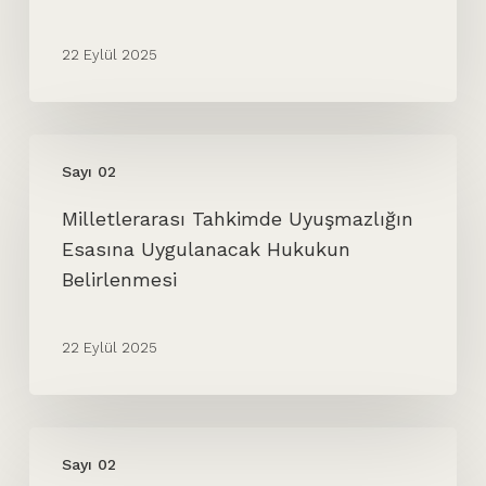
Tenfizi
22 Eylül 2025
Milletlerarası
Sayı 02
Tahkimde
Uyuşmazlığın
Milletlerarası Tahkimde Uyuşmazlığın
Esasına
Esasına Uygulanacak Hukukun
Uygulanacak
Belirlenmesi
Hukukun
Belirlenmesi
22 Eylül 2025
Devlet
Sayı 02
İştiraklerinin