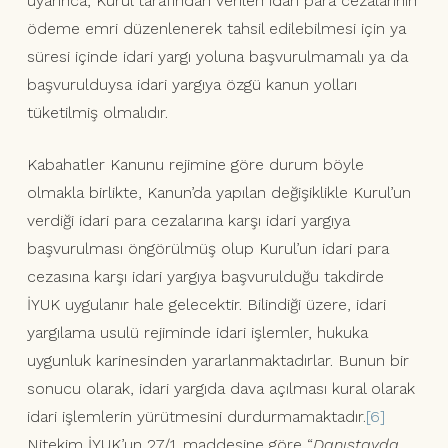
uyarınca, Kurul tarafından verilen idari para cezalarının
ödeme emri düzenlenerek tahsil edilebilmesi için ya
süresi içinde idari yargı yoluna başvurulmamalı ya da
başvurulduysa idari yargıya özgü kanun yolları
tüketilmiş olmalıdır.
Kabahatler Kanunu rejimine göre durum böyle
olmakla birlikte, Kanun’da yapılan değişiklikle Kurul’un
verdiği idari para cezalarına karşı idari yargıya
başvurulması öngörülmüş olup Kurul’un idari para
cezasına karşı idari yargıya başvurulduğu takdirde
İYUK uygulanır hale gelecektir. Bilindiği üzere, idari
yargılama usulü rejiminde idari işlemler, hukuka
uygunluk karinesinden yararlanmaktadırlar. Bunun bir
sonucu olarak, idari yargıda dava açılması kural olarak
idari işlemlerin yürütmesini durdurmamaktadır.
[6]
Nitekim İYUK’un 27/1. maddesine göre “
Danıştayda