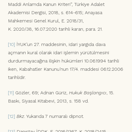
Maddi Anlamda Kanun Kriteri”, Türkiye Adalet
Akademisi Dergisi, 2018, s. 614-615; Anayasa
Mahkemesi Genel Kurul, E. 2018/31,
K. 2020/38, 16.07.2020 tarihli kararı, para. 21.
[10]
İYUK’un 27. maddesinin, idari yargıda dava
açmanın kural olarak idari işlemin yürütülmesini
durdurmayacağına ilişkin hükümleri 10.06.1994 tarihli
iken, Kabahatler Kanunu’nun 17/4. maddesi 06.12.2006
tarihlidir.
[11]
Gözler, 69; Adnan Güriz,
Hukuk Başlangıcı
, 15.
Baskı, Siyasal Kitabevi, 2013, s. 158 vd.
[12]
Bkz
. Yukarıda 7 numaralı dipnot.
[13]
Danıştay İDDK, E. 2016/1367, K. 2018/2415,