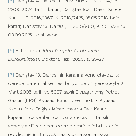
[5]
Danıştay 4. Dairesi, E. 2023/10529, K. 2024/3509,
29.05.2024 tarihli kararı; Danıştay İdari Dava Daireleri
Kurulu, E. 2016/1367, K. 2018/2415, 16.05.2018 tarihli
kararı; Danıştay 13. Dairesi, E. 2015/960, K. 2015/2876,
03.09.2015 tarihli kararı.
[6]
Fatih Torun,
İdari Yargıda Yürütmenin
Durdurulması
, Doktora Tezi, 2020, s. 25-27.
[7]
Danıştay 13. Dairesi’nin kararına konu olayda, ilk
derece idare mahkemesi bu yönde bir gerekçeyle 2
Mart 2005 tarih ve 5307 sayılı Sıvılaştırılmış Petrol
Gazları (LPG) Piyasası Kanunu ve Elektrik Piyasası
Kanunu’nda Değişiklik Yapılmasına Dair Kanun
kapsamında verilen idari para cezasının tahsili
amacıyla düzenlenen ödeme emrinin iptali talebini
reddetmiştir. Bu uyuşmazlık daha sonra Dava