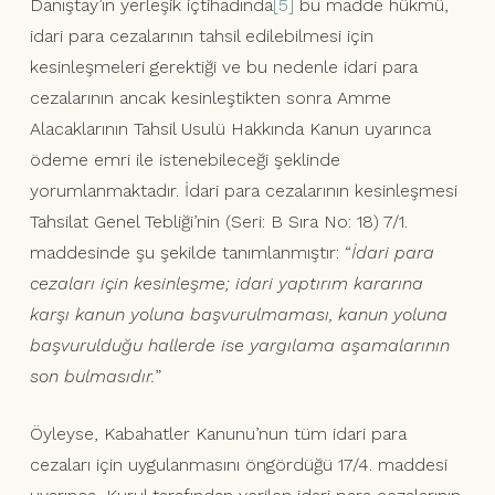
Danıştay’ın yerleşik içtihadında
[5]
bu madde hükmü,
idari para cezalarının tahsil edilebilmesi için
kesinleşmeleri gerektiği ve bu nedenle idari para
cezalarının ancak kesinleştikten sonra Amme
Alacaklarının Tahsil Usulü Hakkında Kanun uyarınca
ödeme emri ile istenebileceği şeklinde
yorumlanmaktadır. İdari para cezalarının kesinleşmesi
Tahsilat Genel Tebliği’nin (Seri: B Sıra No: 18) 7/1.
maddesinde şu şekilde tanımlanmıştır: “
İdari para
cezaları için kesinleşme; idari yaptırım kararına
karşı kanun yoluna başvurulmaması, kanun yoluna
başvurulduğu hallerde ise yargılama aşamalarının
son bulmasıdır.
”
Öyleyse, Kabahatler Kanunu’nun tüm idari para
cezaları için uygulanmasını öngördüğü 17/4. maddesi