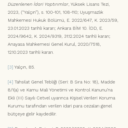
Düzenlenen İdari Yaptırımlar
, Yüksek Lisans Tezi,
2023, (“Yalçın”), s. 100-101, 108-110; Uyuşmazlık
Mahkemesi Hukuk Bölümü, E. 2022/647, K. 2023/59,
23.01.2023 tarihli kararı; Ankara BİM 10. İDD, E.
2024/9642, K. 2024/9319, 31.12.2024 tarihli kararı;
Anayasa Mahkemesi Genel Kurul, 2020/7518,
12.10.2023 tarihli kararı.
[3]
Yalçın, 85.
[4]
Tahsilat Genel Tebliği (Seri: B Sıra No: 18), Madde
8/1(a) ve Kamu Mali Yönetimi ve Kontrol Kanunu’na
Ekli (III) Sayılı Cetvel uyarınca Kişisel Verileri Koruma
Kurumu tarafından verilen idari para cezaları genel
bütçeye gelir kaydedilir.