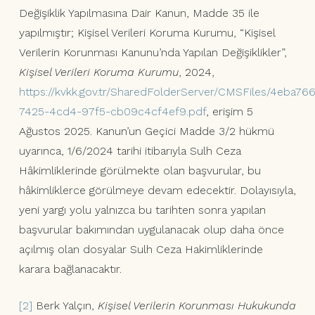
Değişiklik Yapılmasına Dair Kanun, Madde 35 ile
yapılmıştır; Kişisel Verileri Koruma Kurumu, “Kişisel
Verilerin Korunması Kanunu’nda Yapılan Değişiklikler”,
Kişisel Verileri Koruma Kurumu
, 2024,
https://kvkk.gov.tr/SharedFolderServer/CMSFiles/4eba76
7425-4cd4-97f5-cb09c4cf4ef9.pdf
, erişim 5
Ağustos 2025. Kanun’un Geçici Madde 3/2 hükmü
uyarınca, 1/6/2024 tarihi itibarıyla Sulh Ceza
Hâkimliklerinde görülmekte olan başvurular, bu
hâkimliklerce görülmeye devam edecektir. Dolayısıyla,
yeni yargı yolu yalnızca bu tarihten sonra yapılan
başvurular bakımından uygulanacak olup daha önce
açılmış olan dosyalar Sulh Ceza Hakimliklerinde
karara bağlanacaktır.
[2]
Berk Yalçın,
Kişisel Verilerin Korunması Hukukunda