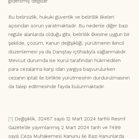
giderilmiş değildir.
Bu belirsizlik, hukuki güvenlik ve belirlilik ilkeleri
açısından sorun yaratmaktadır. Bu nedenle diğer bazı
regüle alanlarda olduğu gibi, belirlilik ilkesine uygun bir
şekilde, çözüm, Kanun değişikliği, yürütmenin ikincil
düzenlemesi ya da Danıştay içtihadıyla sağlanmalıdır.
Mevcut durumda ise Kurul tarafından hükmedilen
para cezalarına karşı idari yargıya başvurulurken
cezanın iptali ile birlikte yürütmesinin durdurulmasının
da talep edilmesinde fayda bulunmaktadır.
[1]
Değişiklik, 32487 sayılı 12 Mart 2024 tarihli Resmî
Gazete’de yayımlanmış 2 Mart 2024 tarih ve 7499
sayılı Ceza Muhakemesi Kanunu ile Bazı Kanunlarda