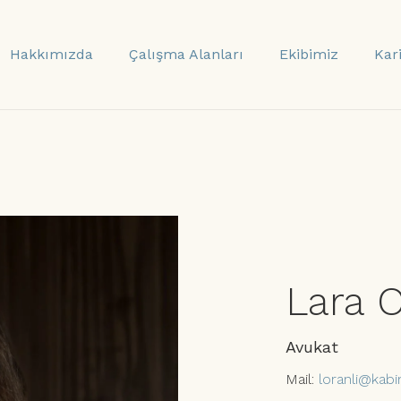
Hakkımızda
Çalışma Alanları
Ekibimiz
Kar
Lara O
Avukat
Mail:
loranli@kab