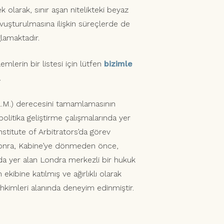
k olarak, sınır aşan nitelikteki beyaz
ovuşturulmasına ilişkin süreçlerde de
lamaktadır.
emlerin bir listesi için lütfen
bizimle
.
L.M.) derecesini tamamlamasının
olitika geliştirme çalışmalarında yer
nstitute of Arbitrators’da görev
sonra, Kabine’ye dönmeden önce,
0’da yer alan Londra merkezli bir hukuk
kibine katılmış ve ağırlıklı olarak
ahkimleri alanında deneyim edinmiştir.