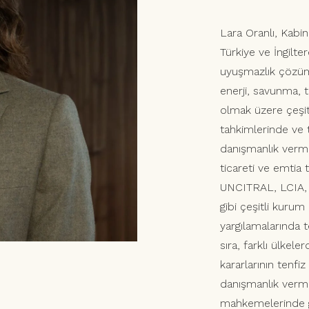
Lara Oranlı, Kabi
Türkiye ve İngilte
uyuşmazlık çözüm
enerji, savunma,
olmak üzere çeşit
tahkimlerinde ve 
danışmanlık vermiş
ticareti ve emtia 
UNCITRAL, LCIA,
gibi çeşitli kurum
yargılamalarında 
sıra, farklı ülkel
kararlarının tenfi
danışmanlık vermi
mahkemelerinde gö