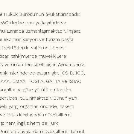
ne Hukuk Bürosu’nun avukatlarındadır.
re&Galler’de baroya kayıtlıdır ve
ü alanında uzmanlaşmaktadır. İnşaat,
 telekomünikasyon ve turizm başta
li sektörlerde yatırımcı-devlet
ticari tahkimlerde müvekkillere
 ve onları temsil etmiştir. Ayrıca deniz
tahkimlerinde de çalışmıştır. ICSID, ICC,
 AAA, LMAA, FOSFA, GAFTA ve ISTAC
 kurallarına göre yürütülen tahkim
tecrübesi bulunmaktadır. Bunun yanı
erdeki yargı organları önünde, hakem
z ve iptal davalarında müvekkillere
ş; hem İngiliz hem de Türk
rülen davalarda müvekkillerini temsil