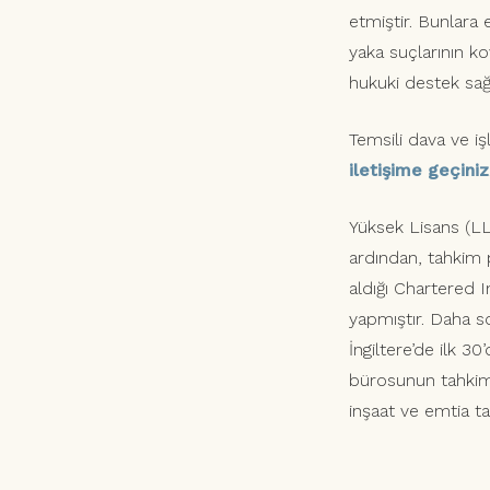
etmiştir. Bunlara e
yaka suçlarının k
hukuki destek sağ
Temsili dava ve işl
iletişime geçiniz
Yüksek Lisans (L
ardından, tahkim p
aldığı Chartered I
yapmıştır. Daha 
İngiltere’de ilk 3
bürosunun tahkim e
inşaat ve emtia t