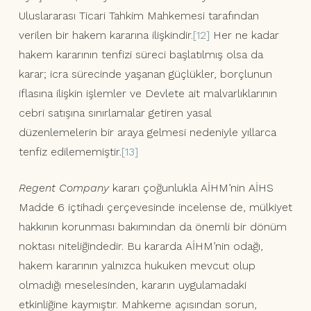
Uluslararası Ticari Tahkim Mahkemesi tarafından
verilen bir hakem kararına ilişkindir.
[12]
Her ne kadar
hakem kararının tenfizi süreci başlatılmış olsa da
karar; icra sürecinde yaşanan güçlükler, borçlunun
iflasına ilişkin işlemler ve Devlete ait malvarlıklarının
cebri satışına sınırlamalar getiren yasal
düzenlemelerin bir araya gelmesi nedeniyle yıllarca
tenfiz edilememiştir.
[13]
Regent Company
kararı çoğunlukla AİHM’nin AİHS
Madde 6 içtihadı çerçevesinde incelense de, mülkiyet
hakkının korunması bakımından da önemli bir dönüm
noktası niteliğindedir. Bu kararda AİHM’nin odağı,
hakem kararının yalnızca hukuken mevcut olup
olmadığı meselesinden, kararın uygulamadaki
etkinliğine kaymıştır. Mahkeme açısından sorun,