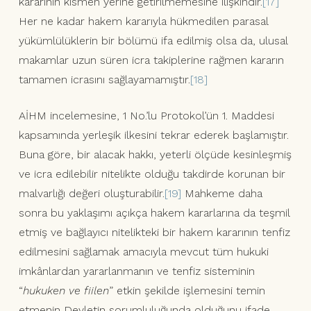
kararının kısmen yerine getirilmemesine ilişkindir.
[17]
Her ne kadar hakem kararıyla hükmedilen parasal
yükümlülüklerin bir bölümü ifa edilmiş olsa da, ulusal
makamlar uzun süren icra takiplerine rağmen kararın
tamamen icrasını sağlayamamıştır.
[18]
AİHM incelemesine, 1 No.’lu Protokol’ün 1. Maddesi
kapsamında yerleşik ilkesini tekrar ederek başlamıştır.
Buna göre, bir alacak hakkı, yeterli ölçüde kesinleşmiş
ve icra edilebilir nitelikte olduğu takdirde korunan bir
malvarlığı değeri oluşturabilir.
[19]
Mahkeme daha
sonra bu yaklaşımı açıkça hakem kararlarına da teşmil
etmiş ve bağlayıcı nitelikteki bir hakem kararının tenfiz
edilmesini sağlamak amacıyla mevcut tüm hukuki
imkânlardan yararlanmanın ve tenfiz sisteminin
“
hukuken ve fiilen
” etkin şekilde işlemesini temin
etmenin Devletin sorumluluğunda olduğunu ifade