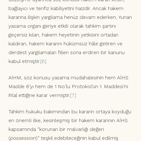
bağlayıcı ve tenfiz kabiliyetini haizdir. Ancak hakem
kararına ilişkin yargılama henüz devam ederken, Yunan
yasama organı geriye etkili olarak tahkim şartını
geçersiz kılan, hakem heyetinin yetkisini ortadan
kaldıran, hakem kararını hükümsüz hâle getiren ve
derdest yargılamaları fiilen sona erdiren bir kanunu
kabul etmiştir.
[6]
AİHM, söz konusu yasama müdahalesinin hem AİHS
Madde 6’yı hem de 1 No.’lu Protokol’ün 1. Maddesi’ni
ihlal ettiğine karar vermiştir.
[7]
Tahkim hukuku bakımından bu kararın ortaya koyduğu
en önemli ilke, kesinleşmiş bir hakem kararının AİHS
kapsamında “korunan bir malvarlığı değeri
(
possession
)” teşkil edebileceğinin kabul edilmiş