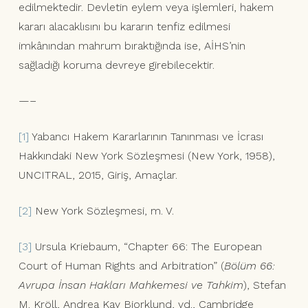
edilmektedir. Devletin eylem veya işlemleri, hakem
kararı alacaklısını bu kararın tenfiz edilmesi
imkânından mahrum bıraktığında ise, AİHS’nin
sağladığı koruma devreye girebilecektir.
—–
[1]
Yabancı Hakem Kararlarının Tanınması ve İcrası
Hakkındaki New York Sözleşmesi (New York, 1958),
UNCITRAL, 2015, Giriş, Amaçlar.
[2]
New York Sözleşmesi, m. V.
[3]
Ursula Kriebaum, “Chapter 66: The European
Court of Human Rights and Arbitration” (
Bölüm 66:
Avrupa İnsan Hakları Mahkemesi ve Tahkim
), Stefan
M. Kröll, Andrea Kay Bjorklund, vd., Cambridge