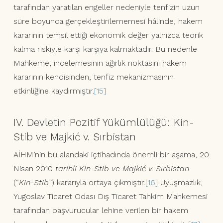
tarafından yaratılan engeller nedeniyle tenfizin uzun
süre boyunca gerçekleştirilememesi hâlinde, hakem
kararının temsil ettiği ekonomik değer yalnızca teorik
kalma riskiyle karşı karşıya kalmaktadır. Bu nedenle
Mahkeme, incelemesinin ağırlık noktasını hakem
kararının kendisinden, tenfiz mekanizmasının
etkinliğine kaydırmıştır.
[15]
IV. Devletin Pozitif Yükümlülüğü: Kin-
Stib ve Majkić v. Sırbistan
AİHM’nin bu alandaki içtihadında önemli bir aşama, 20
Nisan 2010
tarihli Kin-Stib ve Majkić v. Sırbistan
(“
Kin-Stib
”) kararıyla ortaya çıkmıştır.
[16]
Uyuşmazlık,
Yugoslav Ticaret Odası Dış Ticaret Tahkim Mahkemesi
tarafından başvurucular lehine verilen bir hakem