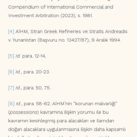
Compendium of International Commercial and
Investment Arbitration (2023), s. 1981.
[4]
AİHM, Stran Greek Refineries ve Stratis Andreadis
v. Yunanistan (Başvuru no. 13427/87), 9 Aralık 1994.
[5]
Id.
para. 12-14.
[6]
Id.
, para. 20-23.
[7]
Id.
, para. 50, 75.
[8]
Id.
, para. 58-62. AİHM’nin “korunan malvarlığı”
(
possessions
) kavramına ilişkin yorumu ile bu
kavramın kesinleşmiş para alacakları ve ilamdan
doğan alacaklara uygulanmasına ilişkin daha kapsamlı