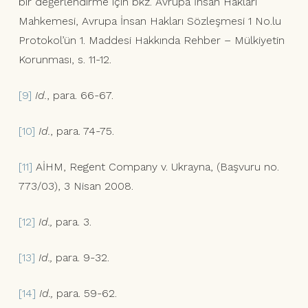
bir değerlendirme için bkz. Avrupa İnsan Hakları
Mahkemesi, Avrupa İnsan Hakları Sözleşmesi 1 No.lu
Protokol’ün 1. Maddesi Hakkında Rehber – Mülkiyetin
Korunması, s. 11-12.
[9]
Id.
, para. 66-67.
[10]
Id.
, para. 74-75.
[11]
AİHM, Regent Company v. Ukrayna, (Başvuru no.
773/03), 3 Nisan 2008.
[12]
Id.,
para. 3.
[13]
Id.,
para. 9-32.
[14]
Id.,
para. 59-62.