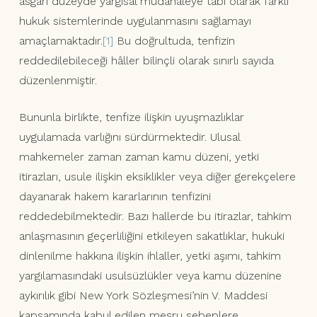
asgari düzeyde yargısal müdahaleye tabi olarak farklı
hukuk sistemlerinde uygulanmasını sağlamayı
amaçlamaktadır.
[1]
Bu doğrultuda, tenfizin
reddedilebileceği hâller bilinçli olarak sınırlı sayıda
düzenlenmiştir.
Bununla birlikte, tenfize ilişkin uyuşmazlıklar
uygulamada varlığını sürdürmektedir. Ulusal
mahkemeler zaman zaman kamu düzeni, yetki
itirazları, usule ilişkin eksiklikler veya diğer gerekçelere
dayanarak hakem kararlarının tenfizini
reddedebilmektedir. Bazı hallerde bu itirazlar, tahkim
anlaşmasının geçerliliğini etkileyen sakatlıklar, hukuki
dinlenilme hakkına ilişkin ihlaller, yetki aşımı, tahkim
yargılamasındaki usulsüzlükler veya kamu düzenine
aykırılık gibi New York Sözleşmesi’nin V. Maddesi
kapsamında kabul edilen meşru sebeplere