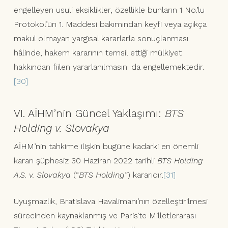
engelleyen usuli eksiklikler, özellikle bunların 1 No.’lu
Protokol’ün 1. Maddesi bakımından keyfi veya açıkça
makul olmayan yargısal kararlarla sonuçlanması
hâlinde, hakem kararının temsil ettiği mülkiyet
hakkından fiilen yararlanılmasını da engellemektedir.
[30]
VI. AİHM’nin Güncel Yaklaşımı:
BTS
Holding v. Slovakya
AİHM’nin tahkime ilişkin bugüne kadarki en önemli
kararı şüphesiz 30 Haziran 2022 tarihli
BTS Holding
A.S. v. Slovakya
(“
BTS Holding
”) kararıdır.
[31]
Uyuşmazlık, Bratislava Havalimanı’nın özelleştirilmesi
sürecinden kaynaklanmış ve Paris’te Milletlerarası