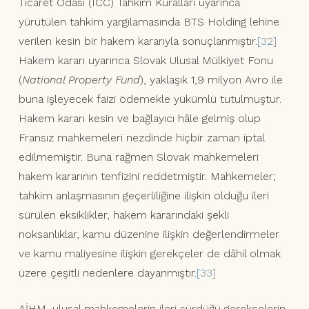
Ticaret Odası (ICC) Tahkim Kuralları uyarınca
yürütülen tahkim yargılamasında BTS Holding lehine
verilen kesin bir hakem kararıyla sonuçlanmıştır.
[32]
Hakem kararı uyarınca Slovak Ulusal Mülkiyet Fonu
(
National Property Fund
), yaklaşık 1,9 milyon Avro ile
buna işleyecek faizi ödemekle yükümlü tutulmuştur.
Hakem kararı kesin ve bağlayıcı hâle gelmiş olup
Fransız mahkemeleri nezdinde hiçbir zaman iptal
edilmemiştir. Buna rağmen Slovak mahkemeleri
hakem kararının tenfizini reddetmiştir. Mahkemeler;
tahkim anlaşmasının geçerliliğine ilişkin olduğu ileri
sürülen eksiklikler, hakem kararındaki şekli
noksanlıklar, kamu düzenine ilişkin değerlendirmeler
ve kamu maliyesine ilişkin gerekçeler de dâhil olmak
üzere çeşitli nedenlere dayanmıştır.
[33]
AİHM, ulusal mahkemelerin ileri sürdüğü gerekçelerin