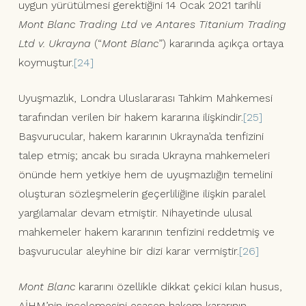
uygun yürütülmesi gerektiğini 14 Ocak 2021 tarihli
Mont Blanc Trading Ltd ve Antares Titanium Trading
Ltd v. Ukrayna
(“
Mont Blanc
”) kararında açıkça ortaya
koymuştur.
[24]
Uyuşmazlık, Londra Uluslararası Tahkim Mahkemesi
tarafından verilen bir hakem kararına ilişkindir.
[25]
Başvurucular, hakem kararının Ukrayna’da tenfizini
talep etmiş; ancak bu sırada Ukrayna mahkemeleri
önünde hem yetkiye hem de uyuşmazlığın temelini
oluşturan sözleşmelerin geçerliliğine ilişkin paralel
yargılamalar devam etmiştir. Nihayetinde ulusal
mahkemeler hakem kararının tenfizini reddetmiş ve
başvurucular aleyhine bir dizi karar vermiştir.
[26]
Mont Blanc
kararını özellikle dikkat çekici kılan husus,
AİHM’nin incelemesini esasen hakem kararının