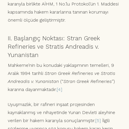
kararıyla birlikte AİHM, 1 No.’lu Protokol’ün 1. Maddesi
kapsamında hakem kararlarına tanınan korumayı
önemli ölçüde geliştirmiştir.
II. Başlangıç Noktası: Stran Greek
Refineries ve Stratis Andreadis v.
Yunanistan
Mahkeme’nin bu konudaki yaklaşımının temelleri, 9
Aralık 1994 tarihli
Stran Greek Refineries ve Stratis
Andreadis v. Yunanistan
(“
Stran Greek Refineries
”)
kararına dayanmaktadır.
[4]
Uyuşmazlık, bir rafineri inşaat projesinden
kaynaklanmış ve nihayetinde Yunan Devleti aleyhine
verilen bir hakem kararıyla sonuçlanmıştır.
[5]
İlgili
sözleşme uyarınca söz konusu hakem kararı kesin,