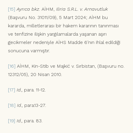
[15]
Ayrıca bkz
. AİHM,
Iliria S.R.L. v. Arnavutluk
(Başvuru No. 31011/09), 5 Mart 2024; AİHM bu
kararda, milletlerarası bir hakem kararının tanınması
ve tenfizine ilişkin yargılamalarda yaşanan aşırı
gecikmeler nedeniyle AİHS Madde 6’nın ihlal edildiği
sonucuna varmıştır.
[16]
AİHM, Kin-Stib ve Majkić v. Sırbistan, (Başvuru no.
12312/05), 20 Nisan 2010.
[17]
Id.,
para. 11-12.
[18]
Id.,
para.13-27.
[19]
Id.,
para. 83.