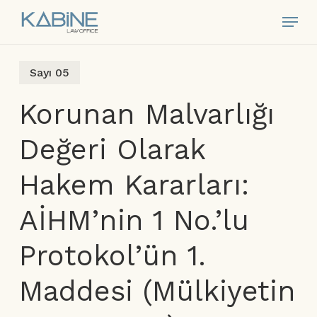
Skip
Menu
to
main
content
Sayı 05
Korunan Malvarlığı
Değeri Olarak
Hakem Kararları:
AİHM’nin 1 No.’lu
Protokol’ün 1.
Maddesi (Mülkiyetin