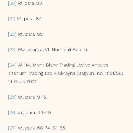
[20]
Id.
para. 83.
[21]
Id.,
para. 84.
[22]
Id.,
para. 85.
[23]
Bkz.
aşağıda VI. Numaralı Bölüm.
[24]
AİHM, Mont Blanc Trading Ltd ve Antares
Titanium Trading Ltd v. Ukrayna (Başvuru no. 11161/08),
14 Ocak 2021.
[25]
Id.,
para. 9-15.
[26]
Id.,
para. 43-49.
[27]
Id.,
para. 68-74, 81-85.