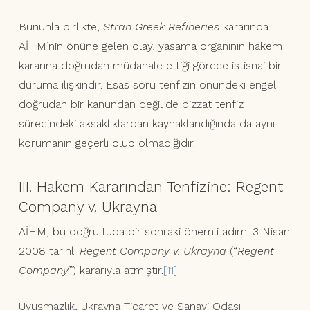
Bununla birlikte,
Stran Greek Refineries
kararında
AİHM’nin önüne gelen olay, yasama organının hakem
kararına doğrudan müdahale ettiği görece istisnai bir
duruma ilişkindir. Esas soru tenfizin önündeki engel
doğrudan bir kanundan değil de bizzat tenfiz
sürecindeki aksaklıklardan kaynaklandığında da aynı
korumanın geçerli olup olmadığıdır.
III. Hakem Kararından Tenfizine: Regent
Company v. Ukrayna
AİHM, bu doğrultuda bir sonraki önemli adımı 3 Nisan
2008 tarihli
Regent Company v. Ukrayna
(“
Regent
Company
”) kararıyla atmıştır.
[11]
Uyuşmazlık, Ukrayna Ticaret ve Sanayi Odası