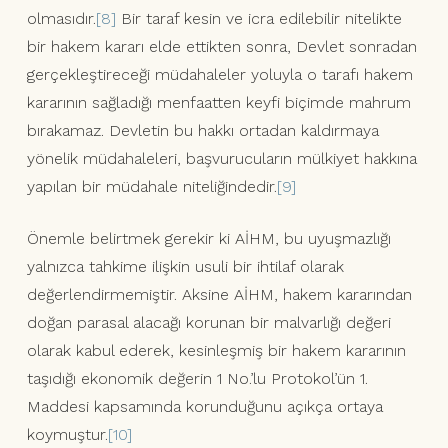
olmasıdır.
[8]
Bir taraf kesin ve icra edilebilir nitelikte
bir hakem kararı elde ettikten sonra, Devlet sonradan
gerçekleştireceği müdahaleler yoluyla o tarafı hakem
kararının sağladığı menfaatten keyfi biçimde mahrum
bırakamaz. Devletin bu hakkı ortadan kaldırmaya
yönelik müdahaleleri, başvurucuların mülkiyet hakkına
yapılan bir müdahale niteliğindedir.
[9]
Önemle belirtmek gerekir ki AİHM, bu uyuşmazlığı
yalnızca tahkime ilişkin usuli bir ihtilaf olarak
değerlendirmemiştir. Aksine AİHM, hakem kararından
doğan parasal alacağı korunan bir malvarlığı değeri
olarak kabul ederek, kesinleşmiş bir hakem kararının
taşıdığı ekonomik değerin 1 No.’lu Protokol’ün 1.
Maddesi kapsamında korunduğunu açıkça ortaya
koymuştur.
[10]