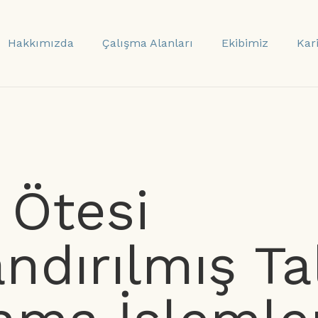
Hakkımızda
Çalışma Alanları
Ekibimiz
Kar
 Ötesi
andırılmış Ta