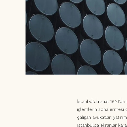
İstanbul’da saat 18.10’da
işlemlerin sona ermesi de
çalışan avukatlar, yatırı
İstanbul’da ekranlar kar