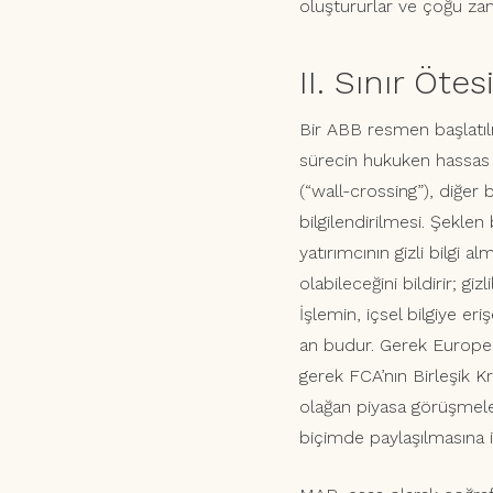
oluştururlar ve çoğu zama
II. Sınır Öte
Bir ABB resmen başlatılm
sürecin hukuken hassas a
(“wall-crossing”), diğer
bilgilendirilmesi. Şeklen 
yatırımcının gizli bilgi a
olabileceğini bildirir; gi
İşlemin, içsel bilgiye eri
an budur. Gerek Europea
gerek FCA’nın Birleşik K
olağan piyasa görüşmeler
biçimde paylaşılmasına i