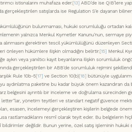
ırımcı istisnalarını muhafaza eder.
[13]
ABD’de ise QIB’lere yapı
 gerçekleştirilen satışlarda ise Regulation S’e dayanan bilinen iki
ümlülüğünün bulunmaması, hukuki sorumluluğu ortadan kald
lemenin yalnızca Menkul Kıymetler Kanunu’nun, sermaye piyasa
a alınmasını gerektiren tescil yükümlülüğünü düzenleyen Secti
eri önleyen hükümlere ilişkin olmadığını belirtir.
[15]
Menkul Kıy
 aykırı veya yanıltıcı kayıt beyanlarına ilişkin sorumluluk öngö
nda gerçekleştirilen bir ABB’de sorumluluk rejimini şekillend
arşılık Rule 10b-5
[17]
ve Section 10(b)
[18]
bütünüyle uygulanma
yu aydınlatma paketine bu kadar büyük önem kazandıran da
 arz belgesini ayrıntılı bir inceleme ve doğrulama sürecinden 
 letter”lar, yönetim teyitleri ve standart negatif güvence mektu
arı, esasen, incelemeyi gerçekleştiren kişilerin belgede önem
susa rastlamadıklarını resmî olarak teyit eder. Bu belgelerin hi
bildirimler değildir. Bunun yerine, özel satış işleminin hukuki