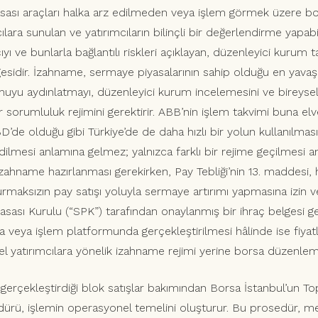
sası araçları halka arz edilmeden veya işlem görmek üzere b
ılara sunulan ve yatırımcıların bilinçli bir değerlendirme yapa
ççıyı ve bunlarla bağlantılı riskleri açıklayan, düzenleyici kurum
idir. İzahname, sermaye piyasalarının sahip olduğu en yavaş h
yu aydınlatmayı, düzenleyici kurum incelemesini ve bireysel 
r sorumluluk rejimini gerektirir. ABB’nin işlem takvimi buna elv
ABD’de olduğu gibi Türkiye’de de daha hızlı bir yolun kullanılm
ilmesi anlamına gelmez; yalnızca farklı bir rejime geçilmesi anl
zahname hazırlanması gerekirken, Pay Tebliği’nin 13. maddesi, ha
rmaksızın pay satışı yoluyla sermaye artırımı yapmasına izin ve
yasası Kurulu (“SPK”) tarafından onaylanmış bir ihraç belgesi ge
nda veya işlem platformunda gerçekleştirilmesi hâlinde ise fiya
ysel yatırımcılara yönelik izahname rejimi yerine borsa düzenlem
gerçekleştirdiği blok satışlar bakımından Borsa İstanbul’un Top
edürü, işlemin operasyonel temelini oluşturur. Bu prosedür, m