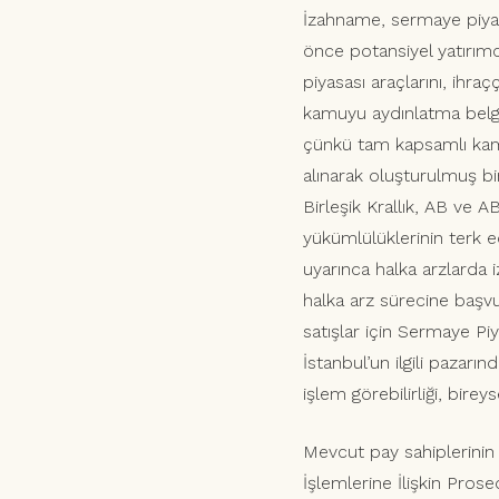
İzahname, sermaye piya
önce potansiyel yatırımc
piyasası araçlarını, ihra
kamuyu aydınlatma belges
çünkü tam kapsamlı kamu
alınarak oluşturulmuş bi
Birleşik Krallık, AB ve 
yükümlülüklerinin terk ed
uyarınca halka arzlarda i
halka arz sürecine başvu
satışlar için Sermaye Pi
İstanbul’un ilgili pazarı
işlem görebilirliği, bire
Mevcut pay sahiplerinin 
İşlemlerine İlişkin Pros