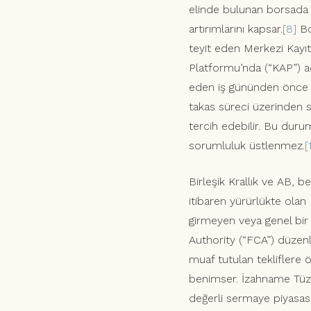
elinde bulunan borsada i
artırımlarını kapsar.
[8]
Bo
teyit eden Merkezi Kay
Platformu’nda (“KAP”) aç
eden iş gününden önce g
takas süreci üzerinden s
tercih edebilir. Bu dur
sorumluluk üstlenmez.
[
Birleşik Krallık ve AB, b
itibaren yürürlükte olan
girmeyen veya genel bir 
Authority (“FCA”) düzenle
muaf tutulan tekliflere ö
benimser. İzahname Tüzüğü
değerli sermaye piyasası a