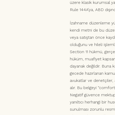
üzere klasik kurumsal yat
Rule 144A’ya, ABD dışında
İzahname düzenleme yük
kendi metni de bu düzen
veya satıştan önce kayd
olduğunu ve hileli işleml
Section 11 hükmü, gerçeğe
hüküm, muafiyet kapsamı
dayanak değildir. Buna k
gecede hazırlanan kamu
avukatlar ve denetçiler,
alır. Bu belgeyi “comfort
Negatif güvence mektupl
yanıltıcı herhangi bir hu
sunulması zorunlu resmî 