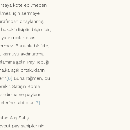
orsaya kote edilmeden
bilmesi için sermaye
 tarafından onaylanmış
ukuki disiplin biçimidir;
yatırımcılar esas
ermez. Bununla birlikte,
ası, kamuyu aydınlatma
amına gelir. Pay Tebliği
lka açık ortaklıkların
rir.
[6]
Buna rağmen, bu
rekir. Satışın Borsa
tlandırma ve payların
elerine tabi olur.
[7]
tan Alış Satış
evcut pay sahiplerinin