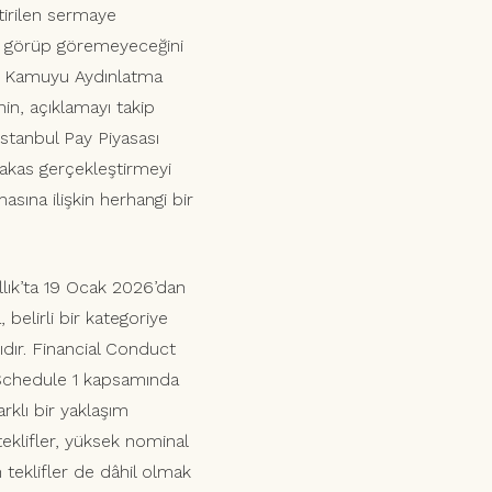
tirilen sermaye
m görüp göremeyeceğini
nü Kamuyu Aydınlatma
in, açıklamayı takip
İstanbul Pay Piyasası
takas gerçekleştirmeyi
ına ilişkin herhangi bir
allık’ta 19 Ocak 2026’dan
belirli bir kategoriye
ıdır. Financial Conduct
r, Schedule 1 kapsamında
rklı bir yaklaşım
teklifler, yüksek nominal
n teklifler de dâhil olmak