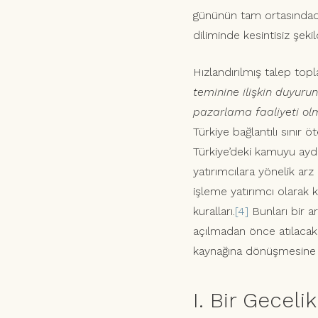
gününün tam ortasındadır
diliminde kesintisiz şek
Hızlandırılmış talep top
teminine ilişkin duyuru
pazarlama faaliyeti olm
Türkiye bağlantılı sınır 
Türkiye’deki kamuyu aydı
yatırımcılara yönelik arz 
işleme yatırımcı olarak k
kuralları.
[4]
Bunları bir 
açılmadan önce atılacak
kaynağına dönüşmesine n
I. Bir Gecel