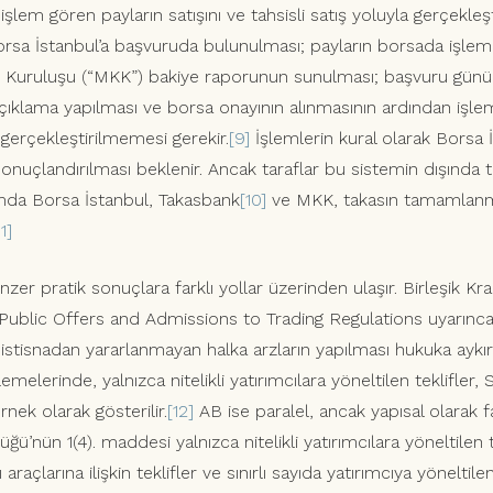
şlem gören payların satışını ve tahsisli satış yoluyla gerçekleş
rsa İstanbul’a başvuruda bulunulması; payların borsada işle
ıt Kuruluşu (“MKK”) bakiye raporunun sunulması; başvuru gü
ıklama yapılması ve borsa onayının alınmasının ardından işlem
erçekleştirilmemesi gerekir.
[9]
İşlemlerin kural olarak Borsa 
onuçlandırılması beklenir. Ancak taraflar bu sistemin dışında 
umda Borsa İstanbul, Takasbank
[10]
ve MKK, takasın tamamlanmas
11]
enzer pratik sonuçlara farklı yollar üzerinden ulaşır. Birleşik Kr
 Public Offers and Admissions to Trading Regulations uyarınca, 
istisnadan yararlanmayan halka arzların yapılması hukuka aykır
melerinde, yalnızca nitelikli yatırımcılara yöneltilen teklifle
rnek olarak gösterilir.
[12]
AB ise paralel, ancak yapısal olarak fa
’nün 1(4). maddesi yalnızca nitelikli yatırımcılara yöneltilen 
raçlarına ilişkin teklifler ve sınırlı sayıda yatırımcıya yöneltile