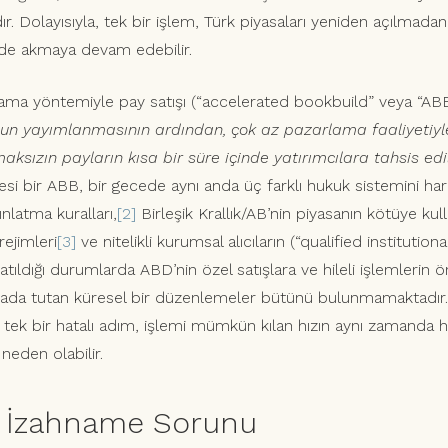
. Dolayısıyla, tek bir işlem, Türk piyasaları yeniden açılmadan
ilde akmaya devam edebilir.
lama yöntemiyle pay satışı (“accelerated bookbuild” veya “ABB
nun yayımlanmasının ardından, çok az pazarlama faaliyetiyl
aksızın payların kısa bir süre içinde yatırımcılara tahsis ed
ötesi bir ABB, bir gecede aynı anda üç farklı hukuk sistemini har
nlatma kuralları,
[2]
Birleşik Krallık/AB’nin piyasanın kötüye ku
rejimleri
[3]
ve nitelikli kurumsal alıcıların (“qualified institutio
atıldığı durumlarda ABD’nin özel satışlara ve hileli işlemlerin ö
arada tutan küresel bir düzenlemeler bütünü bulunmamaktadır.
 tek bir hatalı adım, işlemi mümkün kılan hızın aynı zamanda
eden olabilir.
ik İzahname Sorunu