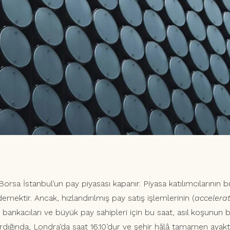
 Borsa İstanbul’un pay piyasası kapanır. Piyasa katılımcılarının
mektir. Ancak, hızlandırılmış pay satış işlemlerinin (
accelera
m bankacıları ve büyük pay sahipleri için bu saat, asıl koşunun ba
ardığında, Londra’da saat 16.10’dur ve şehir hâlâ tamamen ayak