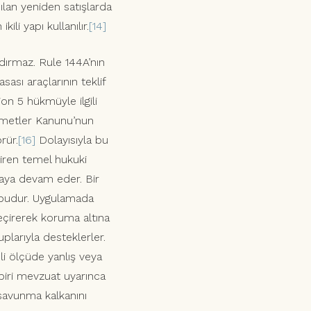
lan yeniden satışlarda
li yapı kullanılır.
[14]
ırmaz. Rule 144A’nın
sı araçlarının teklif
on 5 hükmüyle ilgili
metler Kanunu’nun
rür.
[16]
Dolayısıyla bu
iren temel hukuki
ya devam eder. Bir
 budur. Uygulamada
geçirerek koruma altına
plarıyla desteklerler.
li ölçüde yanlış veya
çbiri mevzuat uyarınca
 savunma kalkanını