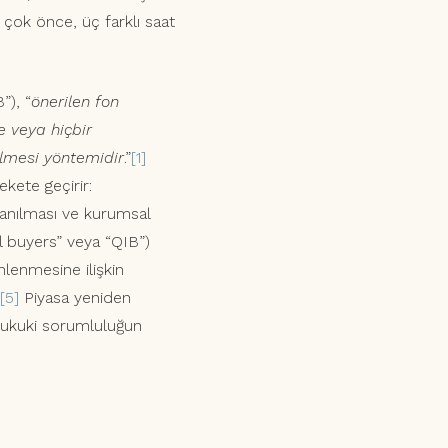
 çok önce, üç farklı saat
”), “
önerilen fon
e veya hiçbir
ilmesi yöntemidir
.”
[1]
ekete geçirir:
llanılması ve kurumsal
nal buyers” veya “QIB”)
nlenmesine ilişkin
[5]
Piyasa yeniden
 hukuki sorumluluğun