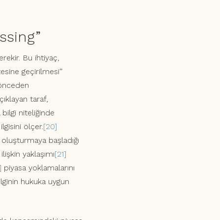
ossing”
ekir. Bu ihtiyaç,
esine geçirilmesi”
a önceden
çıklayan taraf,
bilgi niteliğinde
lgisini ölçer.
[20]
bu oluşturmaya başladığı
lişkin yaklaşımı
[21]
]
piyasa yoklamalarını
ilginin hukuka uygun