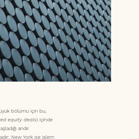
 büyük bölümü için bu,
ted equity deals
) içinde
şladığı andır.
tadır; New York ise işlem