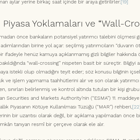
n aylar yerine birkaç saat içinde bir araya getirilirler.
[19]
si Piyasa Yoklamaları ve “Wall-Cr
adan önce bankaların potansiyel yatırımcı talebini ölçmesi ger
dımlarından birine yol açar: seçilmiş yatırımcıların “duvarın öt
 bir ifadeyle henüz kamuya açıklanmamış gizli bilgiler hakkınd
bakıldığında “wall-crossing” nispeten basit bir süreçtir. Bilgiyi a
lmaya istekli olup olmadığını teyit eder; söz konusu bilginin içsel 
zlilik ve işlem yapmama taahhütlerini alır ve son olarak yatırımcı i
şen, sınırları belirlenmiş ve kontrol altında tutulan bir kişi gru
n Securities and Markets Authority’nin (“ESMA”) 11. maddeye i
rallık Piyasanın Kötüye Kullanılması Tüzüğü (“MAR”) rehberi,
[22
inin bir uzantısı olarak değil, bir açıklama yapılmadan önce b
mkân tanıyan resmî bir çerçeve olarak ele alır.